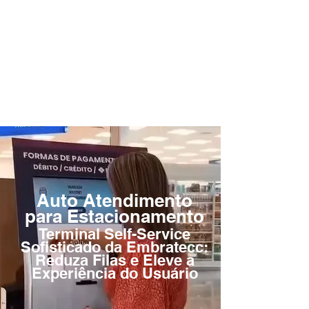
sistema SAE (relatórios, app mobile
Smart), pagamento Pix/convênios.
Voz sintetizada, pictogramas, sinal
luminoso e design slim para
ambientes modernos.
Auto Atendimento
para Estacionamento
Terminal Self-Service
Sofisticado da Embratecc:
Reduza Filas e Eleve a
Experiência do Usuário