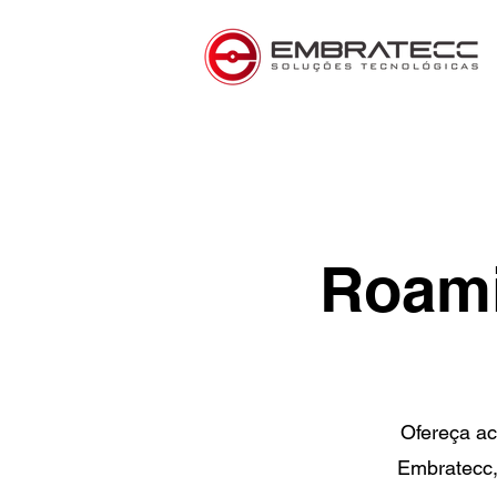
Roami
Ofereça ac
Embratecc,