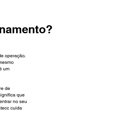
ionamento?
de operação.
o mesmo
 é um
re de
ignifica que
entrar no seu
atecc cuida