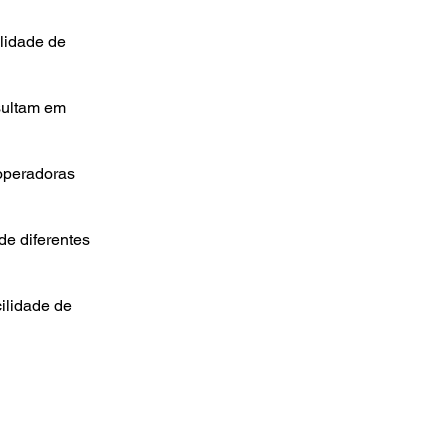
elidade de
sultam em
operadoras
de diferentes
cilidade de