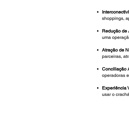
Interconectiv
shoppings, a
Redução de A
uma operação
Atração de N
parceiras, a
Conciliação 
operadoras e
Experiência 
usar o crachá