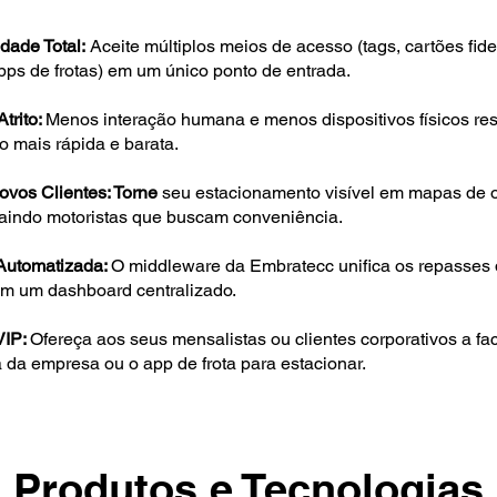
idade Total:
Aceite múltiplos meios de acesso (tags, cartões fid
pps de frotas) em um único ponto de entrada.
trito:
Menos interação humana e menos dispositivos físicos re
 mais rápida e barata.
ovos Clientes: Torne
seu estacionamento visível em mapas de 
traindo motoristas que buscam conveniência.
Automatizada:
O middleware da Embratecc unifica os repasses 
m um dashboard centralizado.
VIP:
Ofereça aos seus mensalistas ou clientes corporativos a fa
 da empresa ou o app de frota para estacionar.
Produtos e Tecnologias