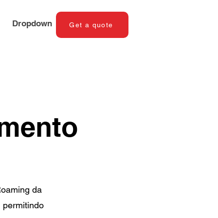
Dropdown
Get a quote
amento
 Roaming da
 permitindo