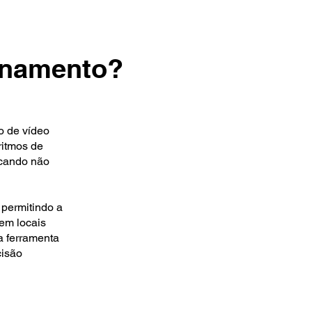
ionamento?
o de vídeo
ritmos de
icando não
 permitindo a
 em locais
a ferramenta
cisão