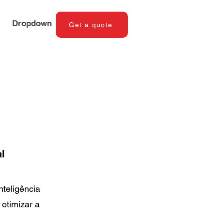
Dropdown
Get a quote
l
nteligência
 otimizar a