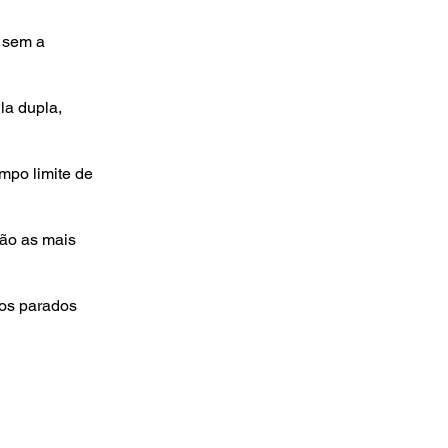
s sem a
la dupla,
mpo limite de
são as mais
los parados