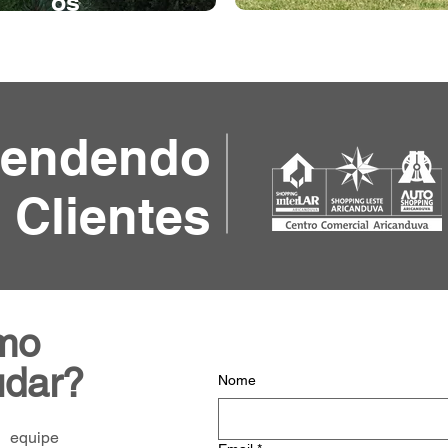
os
tendendo
 Clientes
mo
udar?
Nome
equipe