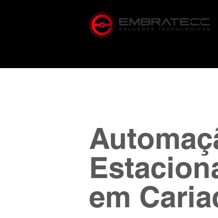
Automaç
Estacion
em Caria