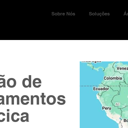
Sobre Nós
Soluções
Á
ão de
amentos
cica