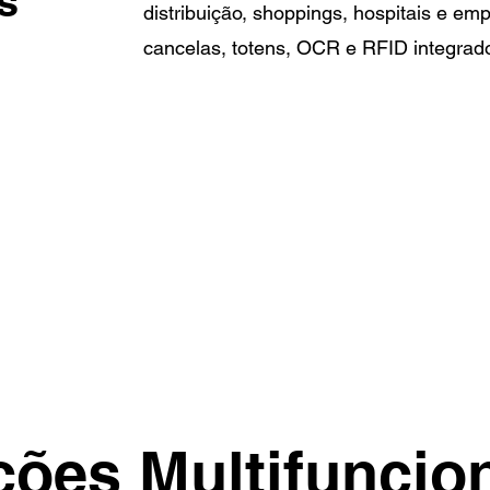
s
distribuição, shoppings, hospitais e e
cancelas, totens, OCR e RFID integrad
ções Multifuncion