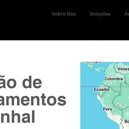
Sobre Nós
Soluções
Á
ão de
amentos
nhal