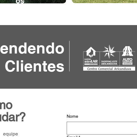
os
tendendo
 Clientes
mo
udar?
Nome
equipe