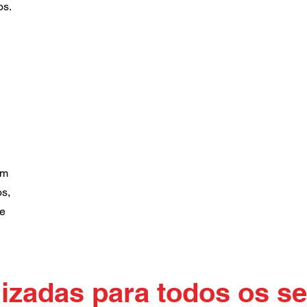
os.
em
os,
 e
izadas para todos os 