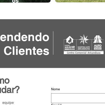
os
tendendo
 Clientes
mo
udar?
Nome
equipe