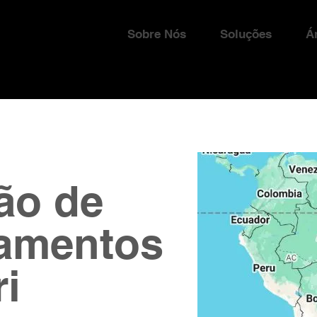
Sobre Nós
Soluções
Á
ão de
amentos
ri