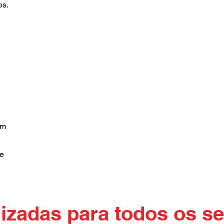
os.
em
,
 e
izadas para todos os 