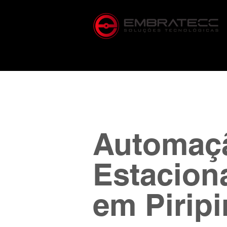
Automaç
Estacion
em Piripi