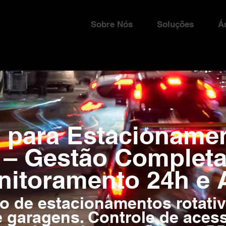
Sobre Nós
Soluções
Á
 para Estacioname
 – Gestão Complet
nitoramento 24h e 
o de estacionamentos rotati
 garagens. Controle de acesso