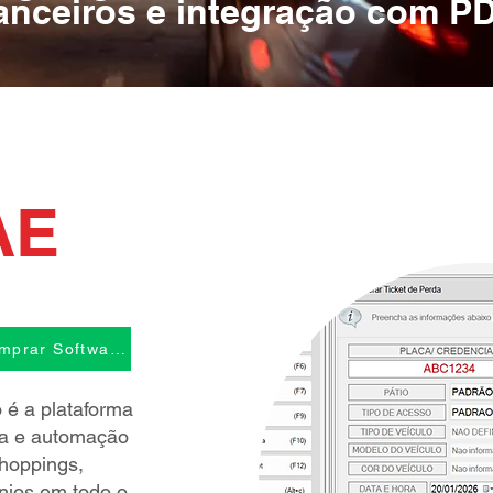
anceiros e integração com P
AE
Comprar Software
 é a plataforma
ta e automação
shoppings,
ínios em todo o