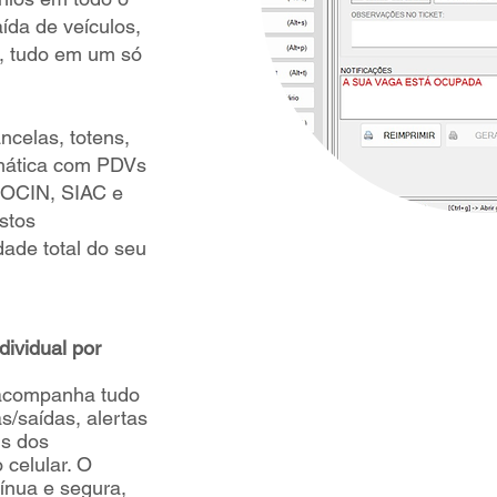
aída de veículos,
s, tudo em um só
ncelas, totens,
mática com PDVs
SOCIN, SIAC e
stos
dade total do seu
dividual por
 acompanha tudo
/saídas, alertas
us dos
 celular. O
ínua e segura,