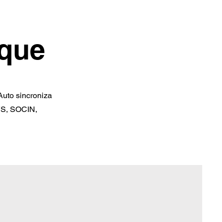
aque
Auto sincroniza
YS, SOCIN,