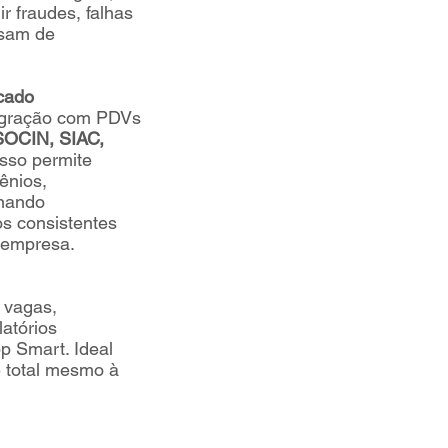
r fraudes, falhas
isam de
cado
egração com PDVs
SOCIN, SIAC,
sso permite
ênios,
inando
s consistentes
a empresa.
 vagas,
latórios
p Smart. Ideal
e total mesmo à