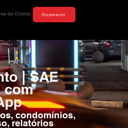
rea do Cliente
Orçamento
nto | SAE
a com
App
vos, condomínios,
, relatórios